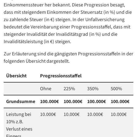
Einkommenssteuer her bekannt. Diese Progression besagt,
dass mit steigendem Einkommen der Steuersatz (in %) und die
zu zahlende Steuer (in €) steigen. In der Unfallversicherung
bedeutet die Vereinbarung einer Progressionsstaffel, dass mit
steigender Invalidität der Invaliditätsgrad (in %) und die
Invaliditätsleistung (in €) steigen.
Zur Erläuterung sind die gängigsten Progressionsstaffeln in der
folgenden Übersicht dargestellt.
Übersicht
Progressionsstaffel
Ohne
225%
350%
500%
1
Grundsumme
100.000€
100.000€
100.000€
100.000€
1
Leistung bei
10.000€
10.000€
10.000€
10.000€
1
10% z.B.
Verlust eines
Fingers